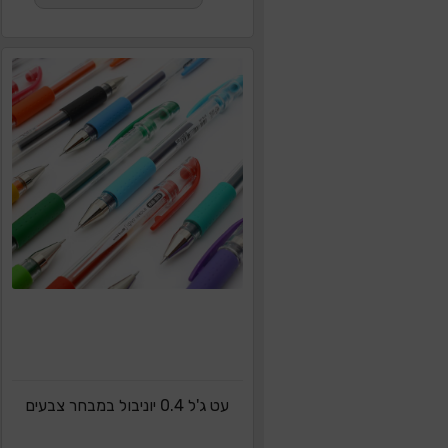
עט ג'ל 0.4 יוניבול במבחר צבעים