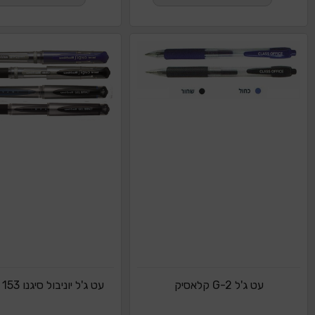
עט ג'ל G-2 קלאסיק
עט ג'ל יוניבול סיגנו BROAD 153