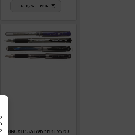
הוספה להצעת מחיר
כ
ל
עט ג'ל יוניבול סיגנו BROAD 153