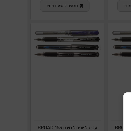
חיר
הוספה להצעת מחיר
עט ג'ל יוניבול סיגנו BROAD 153