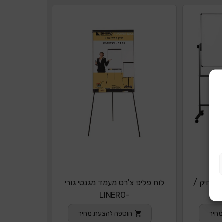
לוח נייד דו צדדי 90-150 מחיק /
לוח פליפ צ'רט מעמד מגנטי גורי
-LINERO
חיר
הוספה להצעת מחיר