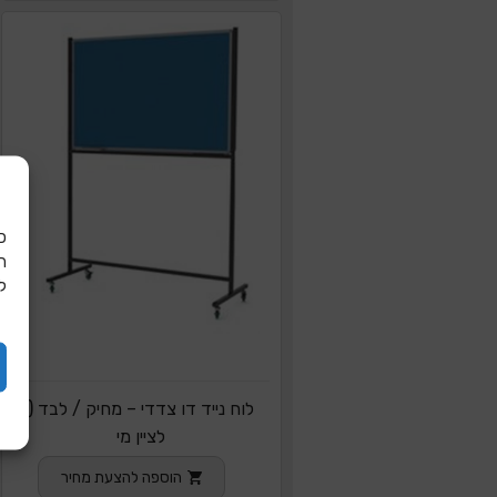
כ
ל
לוח נייד דו צדדי – מחיק / לבד (
לציין מי
הוספה להצעת מחיר