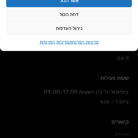
אשר הכול
דחה הכול
כתובת
ניהול העדפות
הסדנא 3 חולון.
מדיניות הפרטיות
מדיניות הפרטיות
דוא"ל
:
sales@daniran
.co.il
שעות פעילות
בימים א'-ה' בין השעות 09:00-17:00
ביום ו' – סגור
קישורים
מועדפים