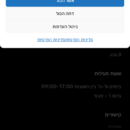
אשר הכול
דחה הכול
כתובת
ניהול העדפות
הסדנא 3 חולון.
מדיניות הפרטיות
מדיניות הפרטיות
דוא"ל
:
sales@daniran
.co.il
שעות פעילות
בימים א'-ה' בין השעות 09:00-17:00
ביום ו' – סגור
קישורים
מועדפים