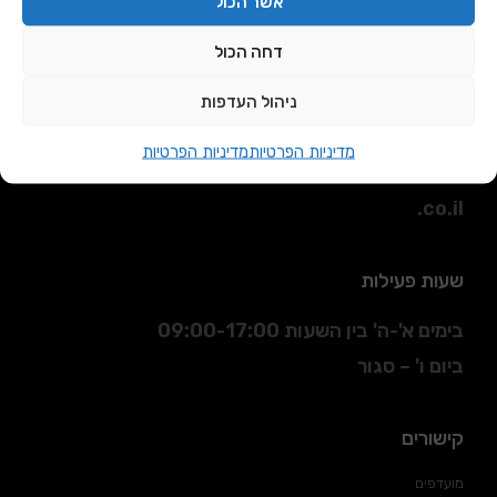
אשר הכול
דחה הכול
כתובת
ניהול העדפות
הסדנא 3 חולון.
מדיניות הפרטיות
מדיניות הפרטיות
דוא"ל
:
sales@daniran
.co.il
שעות פעילות
בימים א'-ה' בין השעות 09:00-17:00
ביום ו' – סגור
קישורים
מועדפים