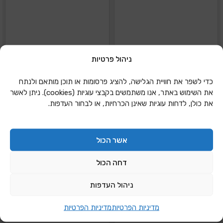
ניהול פרטיות
סט מקלדת אלחוטית
סט מקלדת ועכבר
כדי לשפר את חוויית הגלישה, להציג פרסומות או תוכן מותאם ולנתח
ועכבר LOGI MK 345
אלחוטי HP CS 500
את השימוש באתר, אנו משתמשים בקבצי עוגיות (cookies). ניתן לאשר
את כולן, לדחות עוגיות שאינן הכרחיות, או לבחור העדפות.
הוספה להצעת מחיר
הוספה להצעת מחיר
אשר הכול
דחה הכול
ניהול העדפות
מדיניות הפרטיות
מדיניות הפרטיות