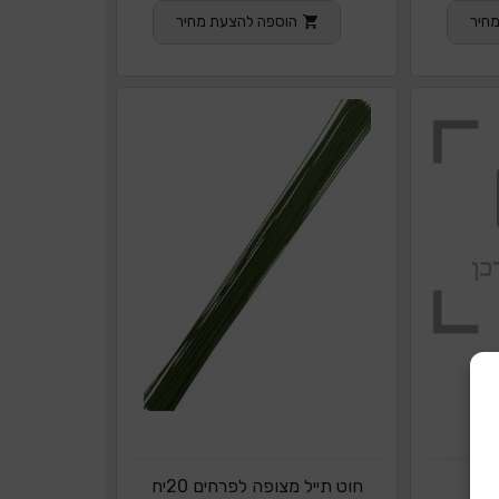
חיר
הוספה להצעת מחיר
ם
חוט תייל מצופה לפרחים 20יח