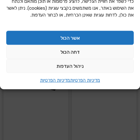
כדי לשפר את חוויית הגלישה, להציג פרסומות או תוכן מותאם ולנתח
סכין + מגן עד 35 דף A
פיוזן FELLOWS
את השימוש באתר, אנו משתמשים בקבצי עוגיות (cookies). ניתן לאשר
את כולן, לדחות עוגיות שאינן הכרחיות, או לבחור העדפות.
הוספה להצעת מחיר
הוספה להצעת מחיר
אשר הכול
דחה הכול
ניהול העדפות
מדיניות הפרטיות
מדיניות הפרטיות