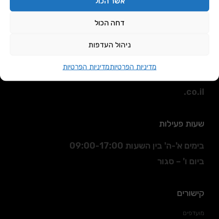
אשר הכול
דחה הכול
כתובת
ניהול העדפות
הסדנא 3 חולון.
מדיניות הפרטיות
מדיניות הפרטיות
דוא"ל
:
sales@daniran
.co.il
שעות פעילות
בימים א'-ה' בין השעות 09:00-17:00
ביום ו' – סגור
קישורים
מועדפים