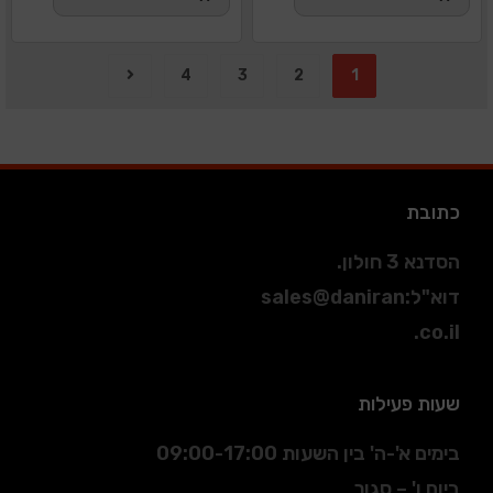
4
3
2
1
כתובת
הסדנא 3 חולון.
דוא"ל
:
sales@daniran
.co.il
שעות פעילות
בימים א'-ה' בין השעות 09:00-17:00
ביום ו' – סגור