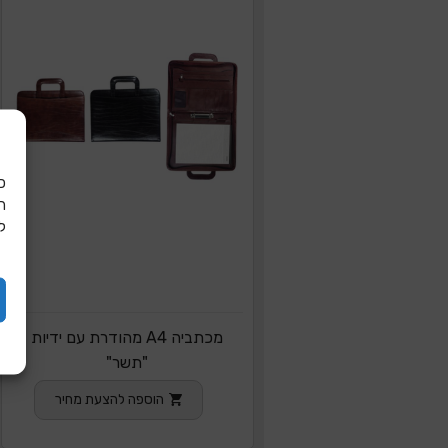
כ
ל
מכתביה A4 מהודרת עם ידיות
"תשר"
הוספה להצעת מחיר