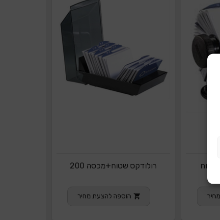
רולודקס שטוח+מכסה 200
חיר
הוספה להצעת מחיר