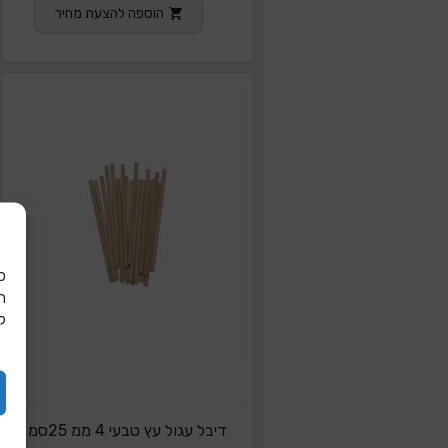
הוספה להצעת מחיר
כ
ל
דיבל עגול עץ טבעי 4 ממ 25סמ