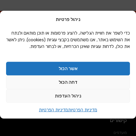
ניהול פרטיות
כתובת
כדי לשפר את חוויית הגלישה, להציג פרסומות או תוכן מותאם ולנתח
הסדנא 3 חולון.
את השימוש באתר, אנו משתמשים בקבצי עוגיות (cookies). ניתן לאשר
את כולן, לדחות עוגיות שאינן הכרחיות, או לבחור העדפות.
דוא"ל
:
sales@daniran
.co.il
אשר הכול
שעות פעילות
דחה הכול
בימים א'-ה' בין השעות 09:00-17:00
ניהול העדפות
ביום ו' – סגור
מדיניות הפרטיות
מדיניות הפרטיות
קישורים
מועדפים