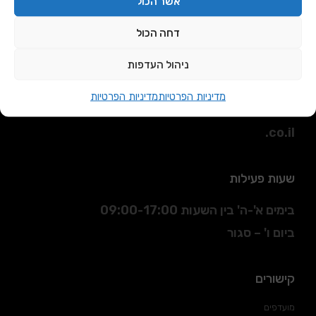
אשר הכול
דחה הכול
כתובת
ניהול העדפות
הסדנא 3 חולון.
מדיניות הפרטיות
מדיניות הפרטיות
דוא"ל
:
sales@daniran
.co.il
שעות פעילות
בימים א'-ה' בין השעות 09:00-17:00
ביום ו' – סגור
קישורים
מועדפים