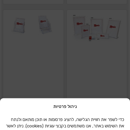
ניהול פרטיות
מעמד A5 פרספקט
מעמד A5 פרספקט
כדי לשפר את חוויית הגלישה, להציג פרסומות או תוכן מותאם ולנתח
שולחני לתפריט K234
תליה / שולחן K305
את השימוש באתר, אנו משתמשים בקבצי עוגיות (cookies). ניתן לאשר