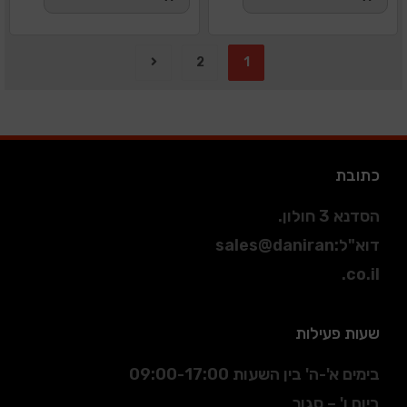
2
1
כתובת
הסדנא 3 חולון.
דוא"ל
:
sales@daniran
.co.il
שעות פעילות
בימים א'-ה' בין השעות 09:00-17:00
ביום ו' – סגור