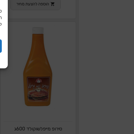
הוספה להצעת מחיר
כ
ל
סירופ מייפלשוקולד 600ג