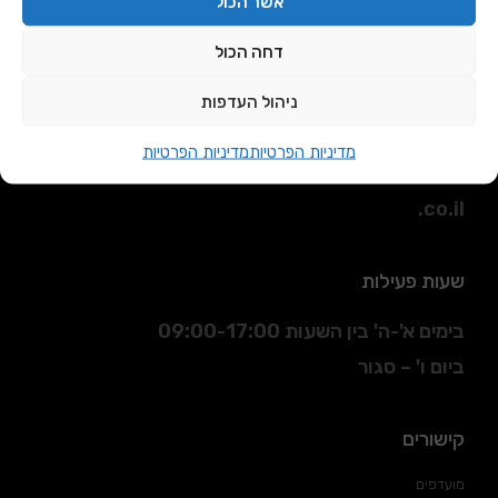
אשר הכול
דחה הכול
כתובת
ניהול העדפות
הסדנא 3 חולון.
מדיניות הפרטיות
מדיניות הפרטיות
דוא"ל
:
sales@daniran
.co.il
שעות פעילות
בימים א'-ה' בין השעות 09:00-17:00
ביום ו' – סגור
קישורים
מועדפים