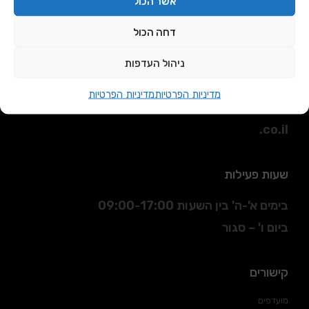
אשר הכול
דחה הכול
כתובת
ניהול העדפות
הסדנא 3 חולון.
מדיניות הפרטיות
מדיניות הפרטיות
דוא"ל
:
sales@daniran
.co.il
שעות פעילות
בימים א'-ה' בין השעות 09:00-17:00
ביום ו' – סגור
קישורים
מועדפים