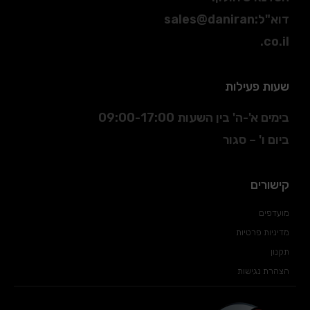
דוא"ל
:
sales@daniran
.co.il
שעות פעילות
בימים א'-ה' בין השעות 09:00-17:00
ביום ו' – סגור
קישורים
מועדפים
מדיניות פרטיות
תקנון
הצהרת נגישות