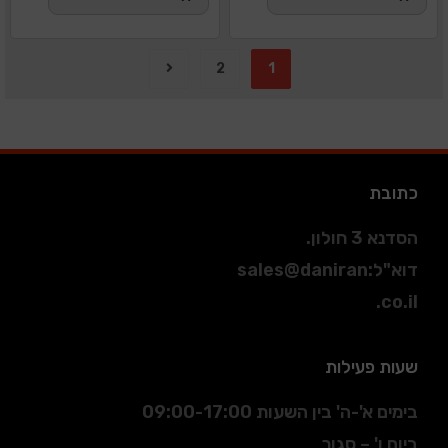
2
1
כתובת
הסדנא 3 חולון.
דוא"ל
:
sales@daniran
.co.il
שעות פעילות
בימים א'-ה' בין השעות 09:00-17:00
ביום ו' – סגור