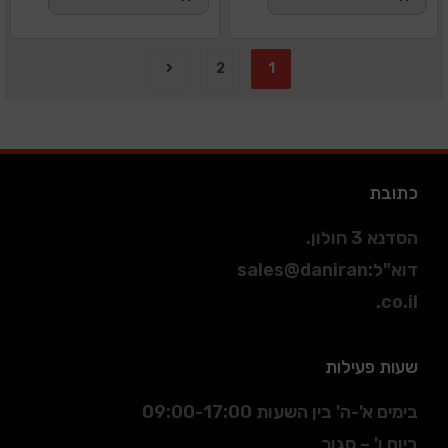
2
1
כתובת
הסדנא 3 חולון.
דוא"ל
:
sales@daniran
.co.il
שעות פעילות
בימים א'-ה' בין השעות 09:00-17:00
ביום ו' – סגור