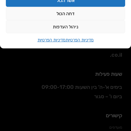
אשר הכול
דחה הכול
כתובת
ניהול העדפות
הסדנא 3 חולון.
מדיניות הפרטיות
מדיניות הפרטיות
דוא"ל
:
sales@daniran
.co.il
שעות פעילות
בימים א'-ה' בין השעות 09:00-17:00
ביום ו' – סגור
קישורים
מועדפים