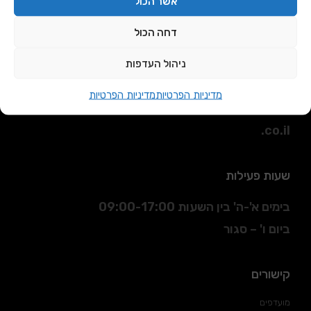
אשר הכול
דחה הכול
כתובת
ניהול העדפות
הסדנא 3 חולון.
מדיניות הפרטיות
מדיניות הפרטיות
דוא"ל
:
sales@daniran
.co.il
שעות פעילות
בימים א'-ה' בין השעות 09:00-17:00
ביום ו' – סגור
קישורים
מועדפים