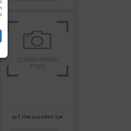
כ
ל
אבני פסיפס צבע שחור 1 קג