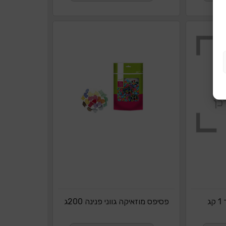
ג
פסיפס מוזאיקה גווני פנינה 200ג