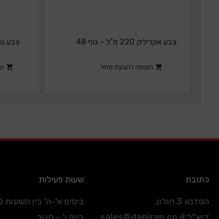
צבע אקריליק 220 מ"ל – גוף 48
הוספה להצעת מחיר
הו
כתובת
שעות פעילות
הסדנא 3 חולון.
בימים א'-ה' בין השעות 09:00-17:00
דוא"ל
:
sales@daniran.co.il
ביום ו' – סגור